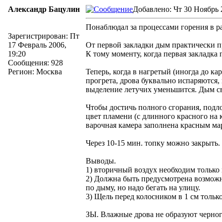
Александр Бацулин
Добавлено: Чт 30 Ноябрь 
Понаблюдал за процессами горения в ра
Зарегистрирован: Пт
17 Февраль 2006,
От первой закладки дым практически пр
19:20
К тому моменту, когда первая закладка
Сообщения: 928
Регион: Москва
Теперь, когда в нагретый (иногда до к
прогрета, дрова буквально испаряются,
выделение летучих уменьшится. Дым св
Чтобы достичь полного сгорания, подл
цвет пламени (с длинного красного на 
варочная камера заполнена красным мар
Через 10-15 мин. топку можно закрыть.
Выводы.
1) вторичный воздух необходим только
2) Должна быть предусмотрена возможн
по дыму, но надо бегать на улицу.
3) Щель перед колосником в 1 см тольк
ЗЫ. Влажные дрова не образуют черног