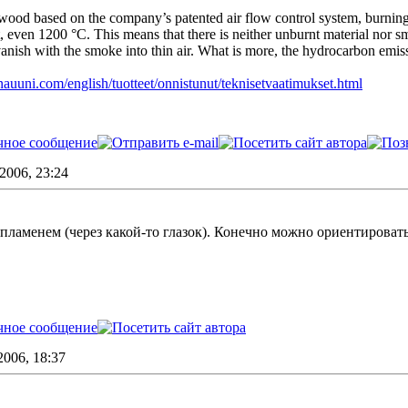
f wood based on the company’s patented air flow control system, burning 
, even 1200 °C. This means that there is neither unburnt material nor s
vanish with the smoke into thin air. What is more, the hydrocarbon emis
auuni.com/english/tuotteet/onnistunut/teknisetvaatimukset.html
2006, 23:24
:
 пламенем (через какой-то глазок). Конечно можно ориентироватьс
006, 18:37