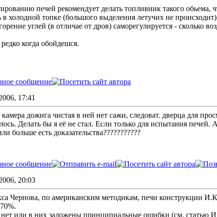
рованию печей рекомендует делать топливник такого обьема, чт
ть в холодной топке (большого выделения летучих не происходит)
горение углей (в отличае от дров) саморегулируется - сколько воз
 редко когда обойдешся.
2006, 17:41
амера дожига чистая в ней нет сажи, следоват. дверца для прос
алось. Делать бы я её не стал. Если только для испытания печей
5 или больше есть доказательства???????????
2006, 20:03
са Чернова, по американским методикам, печи конструкции И.К
 70%.
 нет или в них заложены принципиальные ошибки (см. статью И