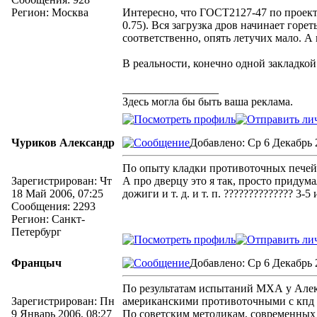
Регион: Москва
Интересно, что ГОСТ2127-47 по проекти
0.75). Вся загрузка дров начинает горе
соответственно, опять летучих мало. А 
В реальности, конечно одной закладкой
_________________
Здесь могла бы быть ваша реклама.
Чуриков Александр
Добавлено: Ср 6 Декабрь 
По опыту кладки противоточных печей к
Зарегистрирован: Чт
А про дверцу это я так, просто придум
18 Май 2006, 07:25
дожиги и т. д. и т. п. ?????????????? 3-
Сообщения: 2293
Регион: Санкт-
Петербург
Францыч
Добавлено: Ср 6 Декабрь 
По результатам испытаний МХА у Алек
Зарегистрирован: Пн
американскими противоточными с кпд
9 Январь 2006, 08:27
По советским методикам, современных