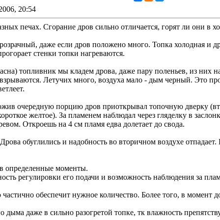
2006, 20:54
зных печах. Сгорание дров сильно отличается, горят ли они в хо
озрачный, даже если дров положено много. Топка холодная и др
 прогорает стенки топки нагреваются.
арасна) топливник мы кладем дрова, даже пару поленьев, из них
 взрываются. Летучих много, воздуха мало - дым черный. Это про
етлеет.
ожив очередную порцию дров приоткрывал топочную дверку (вто
короткое желтое). За пламенем наблюдал через гляделку в засло
евом. Откроешь на 4 см пламя едва долетает до свода.
 Дрова обуглились и надобность во вторичном воздухе отпадает.
 в определенные моменты.
ость регулировки его подачи и возможность наблюдения за пламе
о частично обеспечит нужное количество. Более того, в момент 
о дыма даже в сильно разогретой топке, тк влажность препятст