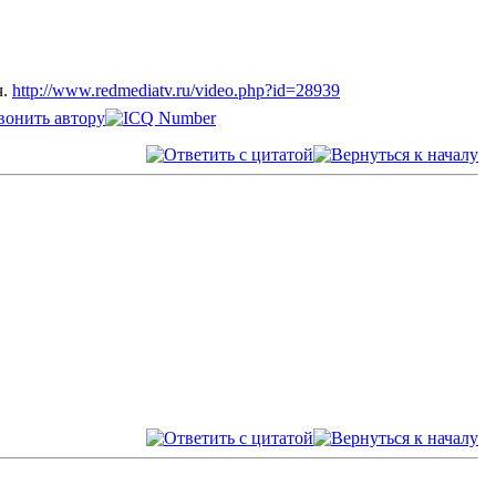
ч.
http://www.redmediatv.ru/video.php?id=28939