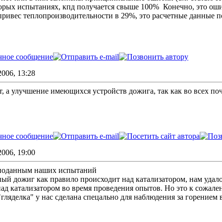
торых испытаниях, кпд получается свыше 100%
Конечно, это оши
привес теплопроизводительности в 29%, это расчетные данные п
006, 13:28
т, а улучшение имеющихся устройств дожига, так как во всех поч
006, 19:00
 поданным наших испытаний
чный дожиг как правило происходит над катализатором, нам удало
над катализатором во время проведения опытов. Но это к сожал
 "гляделка" у нас сделана спецально для наблюдения за горением