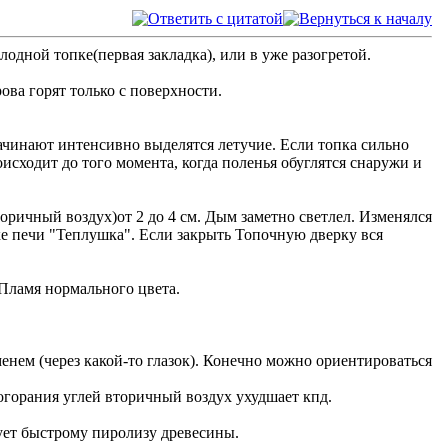
лодной топке(первая закладка), или в уже разогретой.
ова горят только с поверхности.
 начинают интенсивно выделятся летучие. Если топка сильно
исходит до того момента, когда поленья обуглятся снаружи и
ричный воздух)от 2 до 4 см. Дым заметно светлел. Изменялся
нке печи "Теплушка". Если закрыть Топочную дверку вся
 Пламя нормального цвета.
нем (через какой-то глазок). Конечно можно ориентироваться
догорания углей вторичный воздух ухудшает кпд.
вует быстрому пиролизу древесины.